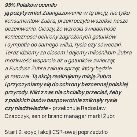
95% Polaków oceniło
ją pozytywnie!
Zaangażowanie w tę akcję, nie tylko
konsumentów Żubra, przekroczyło wszelkie nasze
oczekiwania. Cieszy, że wzrosła świadomość
konieczności ochrony zagrożonych gatunków
i sympatia do samego wilka, rysia czy sóweczki.
Teraz idziemy za ciosem i dajemy miłośnikom Żubra
możliwość wsparcia aż 5 gatunków zwierząt,
a Fundusz Żubra zakupi sprzęt, który będzie
je ratował.
Tą akcją realizujemy misję Żubra
i przyczyniamy się do ochrony bezcennej polskiej
przyrody. Nikt z nas nie chciałby przecież, żeby
z polskich lasów bezpowrotnie zniknęły rysie
czy niedźwiedzie
– przekonuje Radosław
Czapczyk, senior brand manager marki Żubr.
Start 2. edycji akcji CSR-owej poprzedziło