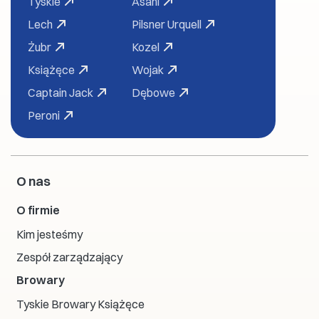
Tyskie
Asahi
Lech
Pilsner Urquell
Żubr
Kozel
Książęce
Wojak
Captain Jack
Dębowe
Peroni
O nas
O firmie
Kim jesteśmy
Zespół zarządzający
Browary
Tyskie Browary Książęce