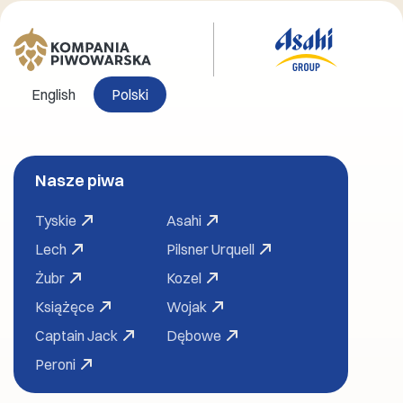
English
Polski
Nasze piwa
Tyskie
Asahi
Lech
Pilsner Urquell
Żubr
Kozel
Książęce
Wojak
Captain Jack
Dębowe
Peroni