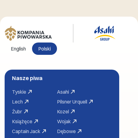
English
Polski
Nasze piwa
Tyskie
Asahi
Lech
Pilsner Urquell
Żubr
Kozel
Książęce
Wojak
Captain Jack
Dębowe