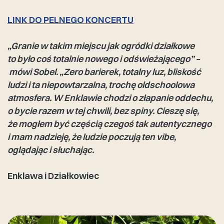
LINK DO PELNEGO KONCERTU
„Granie w takim miejscu jak ogródki działkowe
to było coś totalnie nowego i odświeżającego” –
mówi Sobel. „Zero barierek, totalny luz, bliskość
ludzi i ta niepowtarzalna, trochę oldschoolowa
atmosfera. W Enklawie chodzi o złapanie oddechu,
o bycie razem w tej chwili, bez spiny. Cieszę się,
że mogłem być częścią czegoś tak autentycznego
i mam nadzieję, że ludzie poczują ten vibe,
oglądając i słuchając.
Enklawa i Działkowiec