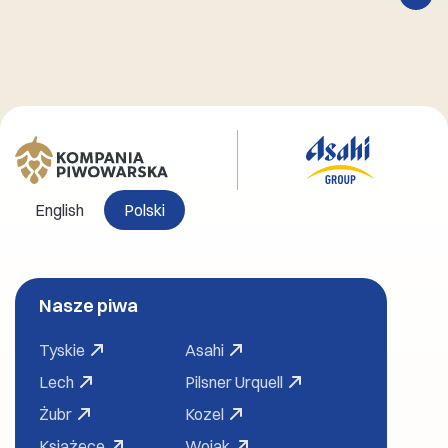
English
Polski
Nasze piwa
Tyskie
Asahi
Lech
Pilsner Urquell
Żubr
Kozel
Książęce
Wojak