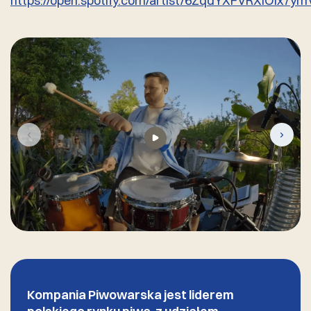
https://open.spotify.com/artist/6ZqdYXFVRXIOIx7y
Kompania Piwowarska jest liderem