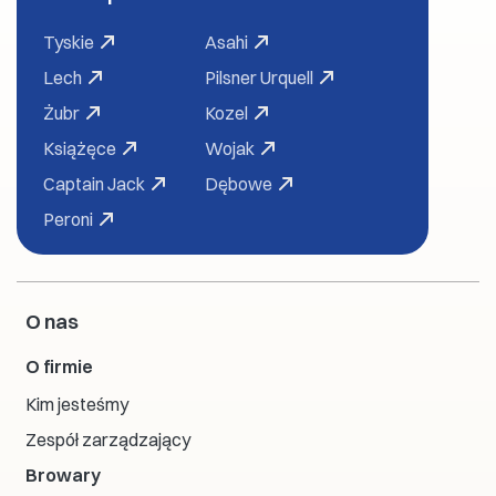
Tyskie
Asahi
Lech
Pilsner Urquell
Żubr
Kozel
Książęce
Wojak
Captain Jack
Dębowe
Peroni
O nas
O firmie
Kim jesteśmy
Zespół zarządzający
Browary