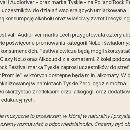
val i Audioriver – oraz marka Tyskie – na Pol’and’Rock Fe
 uczestników do działań wspierających umiarkowaną
ą konsumpcję alkoholu oraz właściwy zwrot i recykling
stival i Audioriver marka Lech przygotowała cztery ak
ie poświęcone promowaniu kategorii NoLo i świadomy
konsumenckich. Festiwalowicze będą mogli skorzysta
 Ciszy NoLo oraz Alkobudki z alkomatami. Z kolei podcz
ock Festival marka Tyskie zaprosi uczestników do stref
Promile”, w których dostępne będą m.in. alkomaty. W 
zlokalizowanej w namiotach Tyskie Zero, będzie można
 skorzystać z refleksomierza, alkogogli oraz dodatko
 edukacyjnych.
e muzyczne to przestrzeń, w której w naturalny i przyst
ożemy rozmawiać o odpowiedzialności. Chcemy być ob