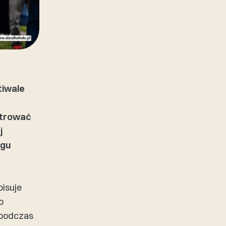
tiwale
ntrować
j
ngu
isuje
o
 podczas