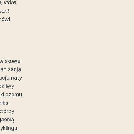
, które
ment
mówi
owiskowe
ganizacją
ucjomaty
ożliwy
ęki czemu
ika.
którzy
jaśnią
yklingu