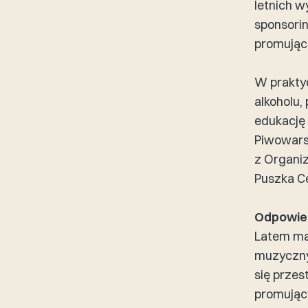
letnich 
sponsorin
promując
W prakty
alkoholu,
edukację
Piwowarsk
z Organi
Puszka C
Odpowied
Latem mar
muzycznyc
się przes
promując