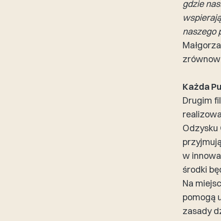
gdzie nas
wspieraj
naszego 
Małgorza
zrównowa
Każda P
Drugim f
realizowa
Odzysku 
przyjmują
w innowac
środki bę
Na miejs
pomogą u
zasady dz