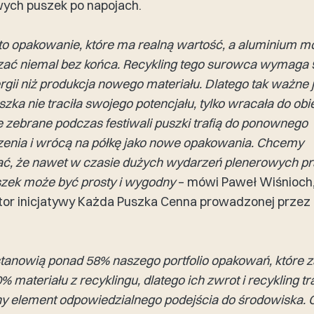
wych puszek po napojach.
to opakowanie, które ma realną wartość, a aluminium 
ać niemal bez końca. Recykling tego surowca wymaga 
rgii niż produkcja nowego materiału. Dlatego tak ważne j
szka nie traciła swojego potencjału, tylko wracała do obi
 zebrane podczas festiwali puszki trafią do ponownego
enia i wrócą na półkę jako nowe opakowania. Chcemy
ć, że nawet w czasie dużych wydarzeń plenerowych p
zek może być prosty i wygodny
– mówi Paweł Wiśnioch
tor inicjatywy Każda Puszka Cenna prowadzonej przez
stanowią ponad 58% naszego portfolio opakowań, które 
% materiału z recyklingu, dlatego ich zwrot i recykling t
ny element odpowiedzialnego podejścia do środowiska.