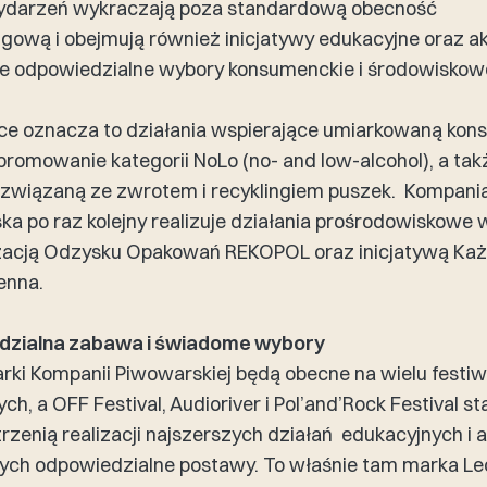
wydarzeń wykraczają poza standardową obecność
gową i obejmują również inicjatywy edukacyjne oraz a
e odpowiedzialne wybory konsumenckie i środowiskow
ce oznacza to działania wspierające umiarkowaną kon
 promowanie kategorii NoLo (no- and low-alcohol), a tak
 związaną ze zwrotem i recyklingiem puszek. Kompani
a po raz kolejny realizuje działania prośrodowiskowe 
zacją Odzysku Opakowań REKOPOL oraz inicjatywą Ka
enna.
zialna zabawa i świadome wybory
ki Kompanii Piwowarskiej będą obecne na wielu festi
h, a OFF Festival, Audioriver i Pol’and’Rock Festival st
trzenią realizacji najszerszych działań edukacyjnych i 
ych odpowiedzialne postawy. To właśnie tam marka Le