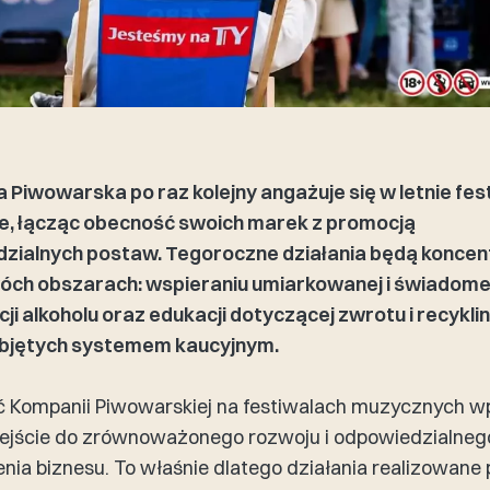
 Piwowarska po raz kolejny angażuje się w letnie fes
, łącząc obecność swoich marek z promocją
zialnych postaw. Tegoroczne działania będą konce
wóch obszarach: wspieraniu umiarkowanej i świadome
i alkoholu oraz edukacji dotyczącej zwrotu i recykli
bjętych systemem kaucyjnym.
 Kompanii Piwowarskiej na festiwalach muzycznych wp
dejście do zrównoważonego rozwoju i odpowiedzialneg
ia biznesu. To właśnie dlatego działania realizowane