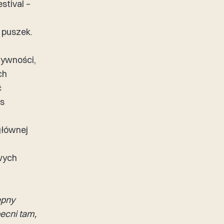
stival –
 puszek.
tywności,
ch
ć
as
głównej
wych
ępny
ecni tam,