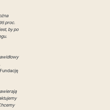
można
95 proc.
est, by po
egu.
rawidłowy
,
 Fundację
zawierają
raktujemy
 Chcemy