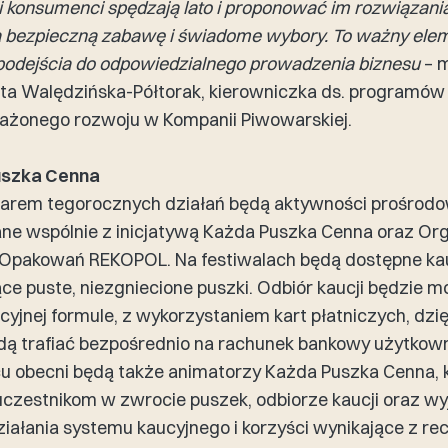
i konsumenci spędzają lato i proponować im rozwiązania
ą bezpieczną zabawę i świadome wybory. To ważny ele
podejścia do odpowiedzialnego prowadzenia biznesu
– 
ta Walędzińska-Półtorak, kierowniczka ds. programów
żonego rozwoju w Kompanii Piwowarskiej.
uszka Cenna
ilarem tegorocznych działań będą aktywności prośrod
ne wspólnie z inicjatywą Każda Puszka Cenna oraz Or
Opakowań REKOPOL. Na festiwalach będą dostępne ka
ce puste, niezgniecione puszki. Odbiór kaucji będzie m
yjnej formule, z wykorzystaniem kart płatniczych, dzi
dą trafiać bezpośrednio na rachunek bankowy użytkown
cu obecni będą także animatorzy Każda Puszka Cenna, 
czestnikom w zwrocie puszek, odbiorze kaucji oraz wy
iałania systemu kaucyjnego i korzyści wynikające z rec