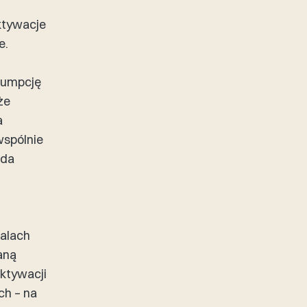
ktywacje
e.
sumpcję
że
a
wspólnie
żda
walach
aną
aktywacji
ch – na