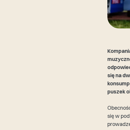
Kompania
muzyczne
odpowied
się na d
konsumpcj
puszek o
Obecność
się w po
prowadzen