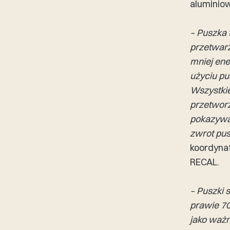
aluminio
– Puszka 
przetwarz
mniej ene
użyciu pu
Wszystkie
przetworz
pokazywa
zwrot pus
koordyna
RECAL.
– Puszki 
prawie 70
jako waż