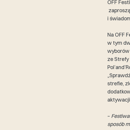
OFF Festi
zaproszą
i świadom
Na OFF Fe
w tym dw
wyborów 
ze Strefy
Pol’and’R
„Sprawdź 
strefie, 
dodatkowo
aktywacji
–
Festiwal
sposób m