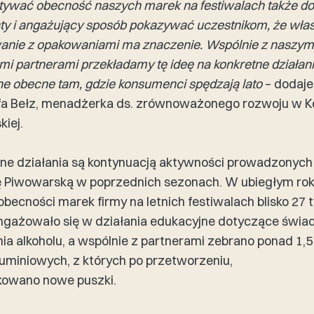
ywać obecność naszych marek na festiwalach także do 
ty i angażujący sposób pokazywać uczestnikom, że wła
anie z opakowaniami ma
znaczenie. Wspólnie z naszym
imi partnerami przekładamy tę ideę na konkretne działan
e obecne tam, gdzie konsumenci spędzają lato
– dodaje
fa Bełz, menadżerka ds. zrównoważonego rozwoju w K
iej.
ne działania są kontynuacją aktywności prowadzonych
 Piwowarską w poprzednich sezonach. W ubiegłym ro
becności marek firmy na letnich festiwalach blisko 27 
ngażowało się w działania edukacyjne dotyczące świ
a alkoholu, a wspólnie z partnerami zebrano ponad 1,5
uminiowych, z których po przetworzeniu,
owano nowe puszki.