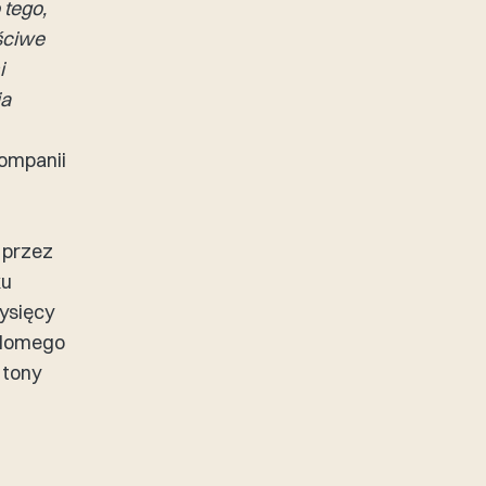
tego,
ściwe
i
ia
ompanii
 przez
ku
tysięcy
adomego
 tony