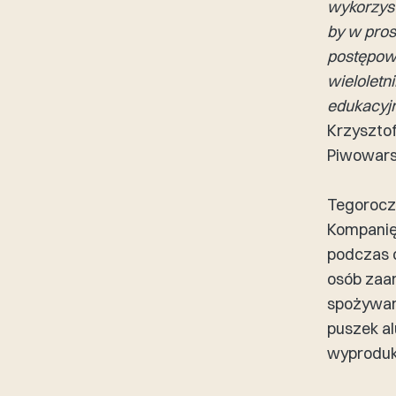
wykorzyst
by w pros
postępow
wieloletn
edukacyjn
Krzyszto
Piwowarsk
Tegorocz
Kompanię
podczas o
osób zaa
spożywani
puszek al
wyproduk