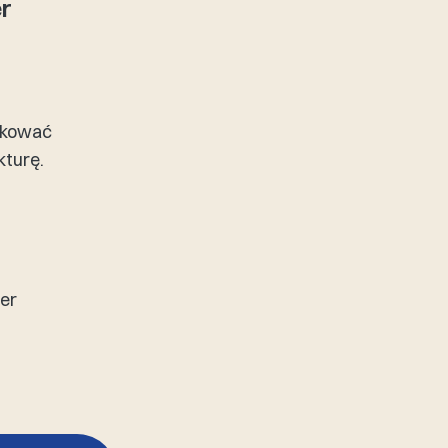
er
tkować
kturę.
er