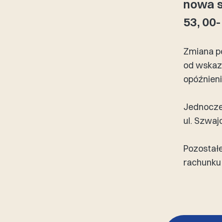
nowa si
53, 00
Zmiana p
od wskaz
opóźnieni
Jednocze
ul. Szwaj
Pozostałe
rachunku 