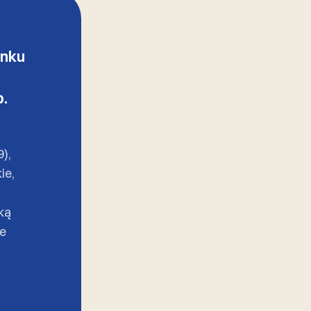
ynku
b.
),
ie,
ską
ee