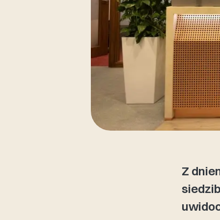
Z dnie
siedzi
uwidoc