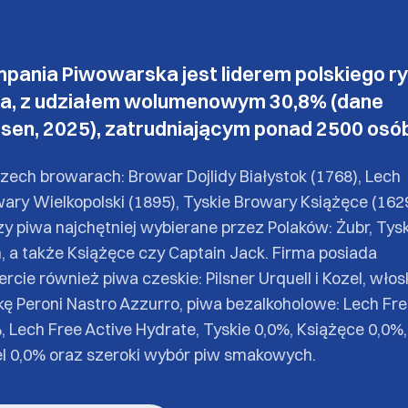
pania Piwowarska jest liderem polskiego r
a, z udziałem wolumenowym 30,8% (dane
lsen, 2025), zatrudniającym ponad 2500 osó
zech browarach: Browar Dojlidy Białystok (1768), Lech
ary Wielkopolski (1895), Tyskie Browary Książęce (1629
y piwa najchętniej wybierane przez Polaków: Żubr, Tysk
, a także Książęce czy Captain Jack. Firma posiada
ercie również piwa czeskie: Pilsner Urquell i Kozel, wło
ę Peroni Nastro Azzurro, piwa bezalkoholowe: Lech Fr
, Lech Free Active Hydrate, Tyskie 0,0%, Książęce 0,0%,
l 0,0% oraz szeroki wybór piw smakowych.