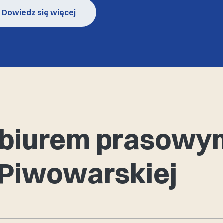
Dowiedz się więcej
z biurem prasowy
 Piwowarskiej