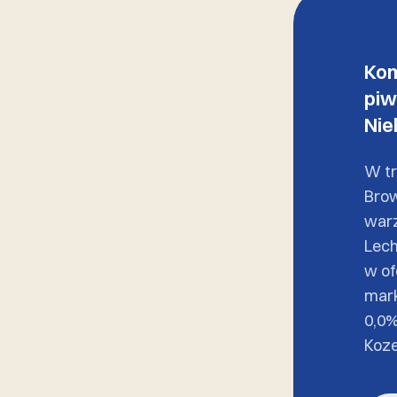
Kom
piw
Nie
W tr
Brow
warz
Lech
w of
mark
0,0%
Koze