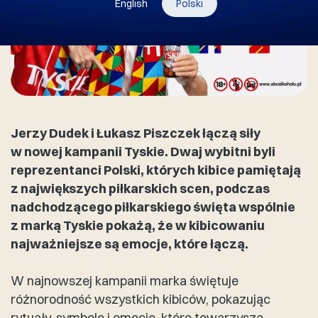
English
Polski
Jerzy Dudek i Łukasz Piszczek łączą siły
w nowej kampanii Tyskie. Dwaj wybitni byli
reprezentanci Polski, których kibice pamiętają
z największych piłkarskich scen, podczas
nadchodzącego piłkarskiego święta wspólnie
z marką Tyskie pokażą, że w kibicowaniu
najważniejsze są emocje, które łączą.
W najnowszej kampanii marka świętuje
różnorodność wszystkich kibiców, pokazując
rytuały, symbole i emocje, które towarzyszą